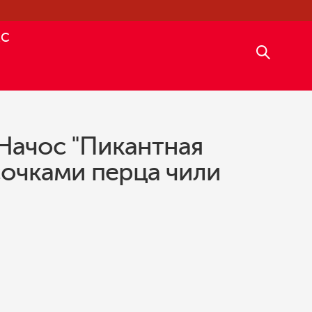
АС
Начос "Пикантная
усочками перца чили