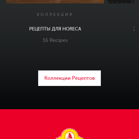
КОЛЛЕКЦИЯ
РЕЦЕПТЫ ДЛЯ HORECA
Хр
16 Recipes
Коллекции Рецептов