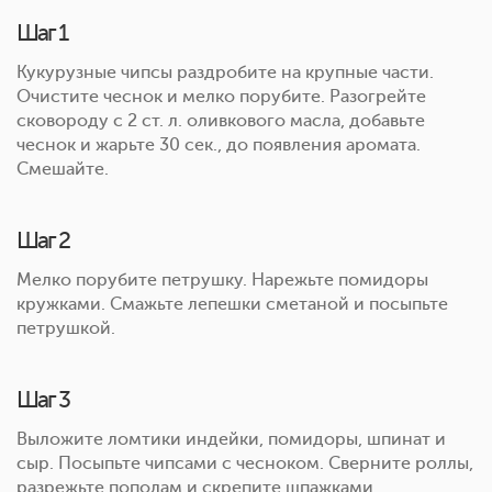
Шаг 1
Кукурузные чипсы раздробите на крупные части.
Очистите чеснок и мелко порубите. Разогрейте
сковороду с 2 ст. л. оливкового масла, добавьте
чеснок и жарьте 30 сек., до появления аромата.
Смешайте.
Шаг 2
Мелко порубите петрушку. Нарежьте помидоры
кружками. Смажьте лепешки сметаной и посыпьте
петрушкой.
Шаг 3
Выложите ломтики индейки, помидоры, шпинат и
сыр. Посыпьте чипсами с чесноком. Сверните роллы,
разрежьте пополам и скрепите шпажками.