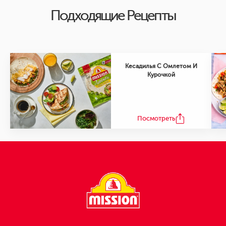
Подходящие Рецепты
Кесадилья С Омлетом И
Курочкой
Посмотреть