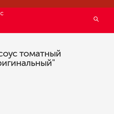
АС
соус томатный
ригинальный"