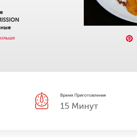
е
MISSION
ьные
Больше
Время Приготовления
15
Минут