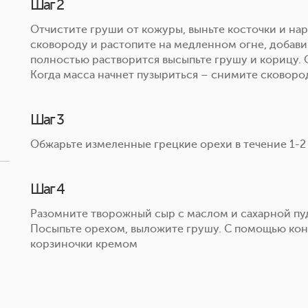
Шаг 2
Отчистите груши от кожуры, выньте косточки и наре
сковороду и растопите на медленном огне, добавив
полностью растворится высыпьте грушу и корицу. 
Когда масса начнет пузыриться – снимите сковород
Шаг 3
Обжарьте измеленные грецкие орехи в течение 1-2
Шаг 4
Разомните творожный сыр с маслом и сахарной пуд
Посыпьте орехом, выложите грушу. С помощью кон
корзиночки кремом