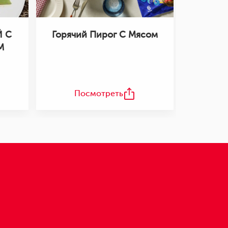
 С
Горячий Пирог С Мясом
М
Посмотреть