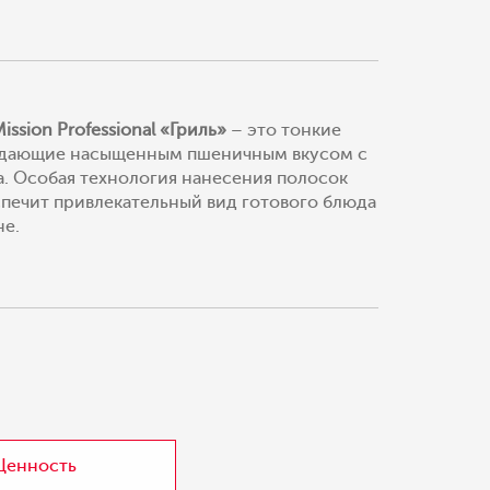
sion Professional «Гриль»
– это тонкие
адающие насыщенным пшеничным вкусом с
. Особая технология нанесения полосок
печит привлекательный вид готового блюда
не.
Ценность