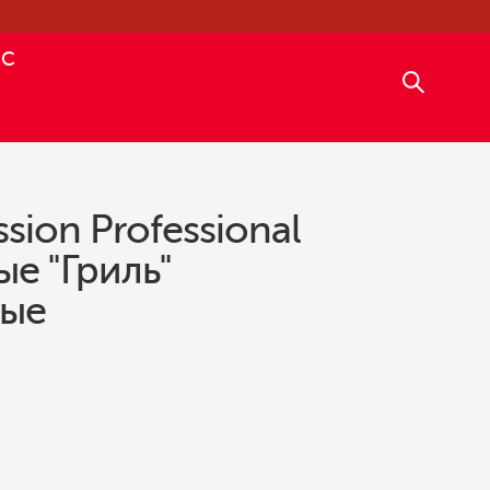
АС
sion Professional
е "Гриль"
ные