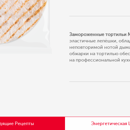
Замороженные тортильи Mis
эластичные лепёшки, обл
неповторимой нотой дыма
обжарки на тортилью обес
на профессиональной кух
дящие Рецепты
Энергетическая 